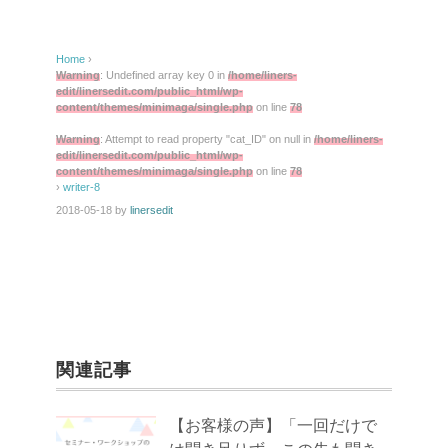
Home
›
Warning
: Undefined array key 0 in
/home/liners-
edit/linersedit.com/public_html/wp-
content/themes/minimaga/single.php
on line
78
Warning
: Attempt to read property "cat_ID" on null in
/home/liners-
edit/linersedit.com/public_html/wp-
content/themes/minimaga/single.php
on line
78
›
writer-8
2018-05-18
by
linersedit
関連記事
【お客様の声】「一回だけで