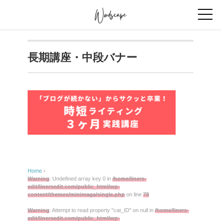
長期講座・中段バナー
Home
›
Warning
: Undefined array key 0 in
/home/liners-
edit/linersedit.com/public_html/wp-
content/themes/minimaga/single.php
on line
78
Warning
: Attempt to read property "cat_ID" on null in
/home/liners-
edit/linersedit.com/public_html/wp-