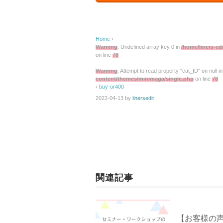
Home
›
Warning
: Undefined array key 0 in
/home/liners-ed
on line
78
Warning
: Attempt to read property "cat_ID" on null i
content/themes/minimaga/single.php
on line
78
›
buy-or400
2022-04-13
by
linersedit
関連記事
【お客様の