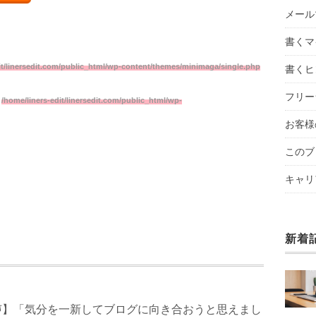
メール
書くマ
it/linersedit.com/public_html/wp-content/themes/minimaga/single.php
書くヒ
フリー
n
/home/liners-edit/linersedit.com/public_html/wp-
お客様
このブ
キャリ
新着
声】「気分を一新してブログに向き合おうと思えまし