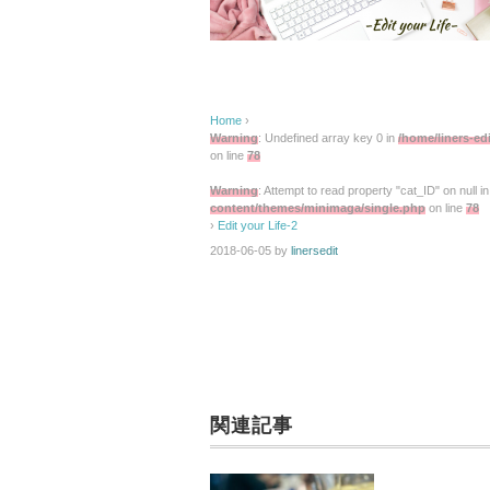
Home
›
Warning
: Undefined array key 0 in
/home/liners-ed
on line
78
Warning
: Attempt to read property "cat_ID" on null i
content/themes/minimaga/single.php
on line
78
›
Edit your Life-2
2018-06-05
by
linersedit
関連記事