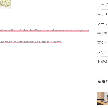
このブ
キャリ
メール
it/linersedit.com/public_html/wp-content/themes/minimaga/single.php
書くマ
書くヒ
n
/home/liners-edit/linersedit.com/public_html/wp-
フリー
お客様
新着