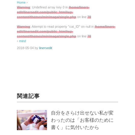
Home
›
Warning
: Undefined array key 0 in
/home/liners-
edit/linersedit.com/public_html/wp-
content/themes/minimaga/single.php
on line
78
Warning
: Attempt to read property "cat_ID" on null in
/home/liners-
edit/linersedit.com/public_html/wp-
content/themes/minimaga/single.php
on line
78
›
mind
2018-05-04
by
linersedit
関連記事
自分をさらけ出せない私が変
わったのは「お客様のために
書く」に気付いたから