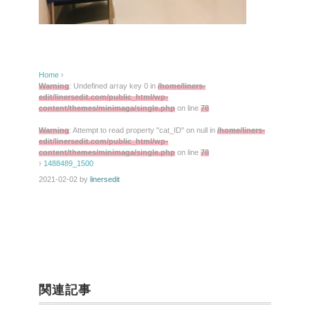
Home
›
Warning
: Undefined array key 0 in
/home/liners-
edit/linersedit.com/public_html/wp-
content/themes/minimaga/single.php
on line
78
Warning
: Attempt to read property "cat_ID" on null in
/home/liners-
edit/linersedit.com/public_html/wp-
content/themes/minimaga/single.php
on line
78
›
1488489_1500
2021-02-02
by
linersedit
関連記事