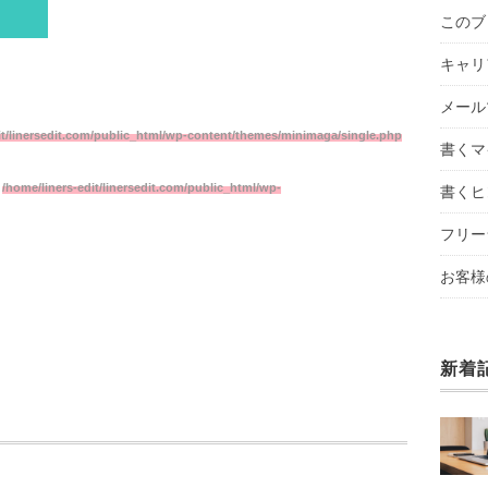
このブ
キャリ
メール
it/linersedit.com/public_html/wp-content/themes/minimaga/single.php
書くマ
n
/home/liners-edit/linersedit.com/public_html/wp-
書くヒ
フリー
お客様
新着