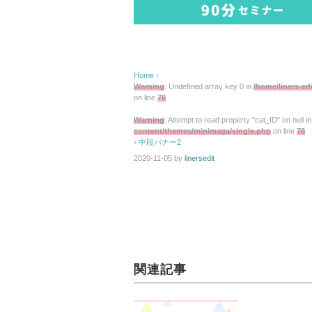
Home
›
Warning
: Undefined array key 0 in
/home/liners-ed
on line
78
Warning
: Attempt to read property "cat_ID" on null i
content/themes/minimaga/single.php
on line
78
›
中段バナー2
2020-11-05
by
linersedit
関連記事