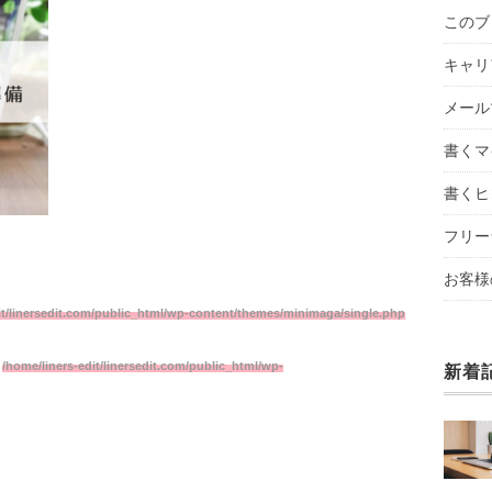
このブ
キャリ
メール
書くマ
書くヒ
フリー
お客様
it/linersedit.com/public_html/wp-content/themes/minimaga/single.php
n
/home/liners-edit/linersedit.com/public_html/wp-
新着