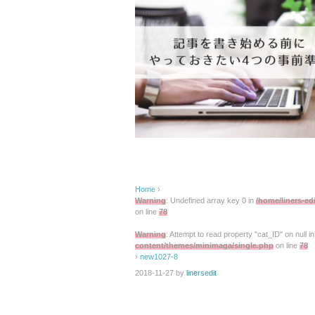
Home
›
Warning
: Undefined array key 0 in
/home/liners-ed
on line
78
Warning
: Attempt to read property "cat_ID" on null i
content/themes/minimaga/single.php
on line
78
›
new1027-8
2018-11-27
by
linersedit