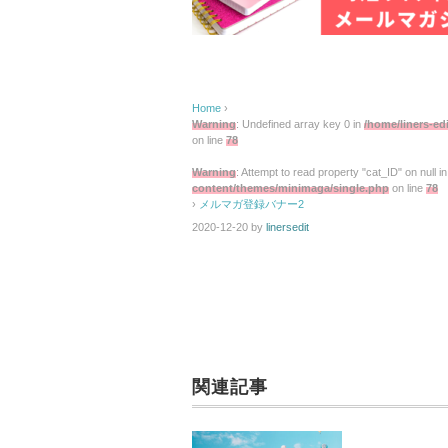
Home
›
Warning
: Undefined array key 0 in
/home/liners-ed
on line
78
Warning
: Attempt to read property "cat_ID" on null i
content/themes/minimaga/single.php
on line
78
›
メルマガ登録バナー2
2020-12-20
by
linersedit
関連記事