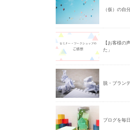
（仮）の自
【お客様の
た」
脱・ブラン
ブログを毎