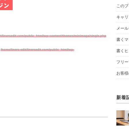
このブ
キャリ
メール
it/linersedit.com/public_html/wp-content/themes/minimaga/single.php
書くマ
n
/home/liners-edit/linersedit.com/public_html/wp-
書くヒ
フリー
お客様
新着