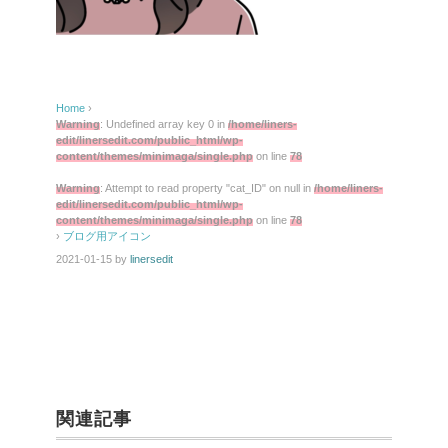
Home
›
Warning
: Undefined array key 0 in
/home/liners-
edit/linersedit.com/public_html/wp-
content/themes/minimaga/single.php
on line
78
Warning
: Attempt to read property "cat_ID" on null in
/home/liners-
edit/linersedit.com/public_html/wp-
content/themes/minimaga/single.php
on line
78
›
ブログ用アイコン
2021-01-15
by
linersedit
関連記事