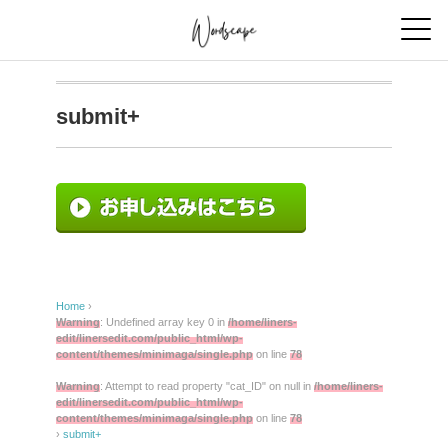
submit+
Home
›
Warning
: Undefined array key 0 in
/home/liners-
edit/linersedit.com/public_html/wp-
content/themes/minimaga/single.php
on line
78
Warning
: Attempt to read property "cat_ID" on null in
/home/liners-
edit/linersedit.com/public_html/wp-
content/themes/minimaga/single.php
on line
78
›
submit+