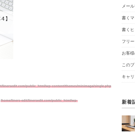
メール
書くマ
書くヒ
フリー
お客様
このブ
キャリ
it/linersedit.com/public_html/wp-content/themes/minimaga/single.php
n
/home/liners-edit/linersedit.com/public_html/wp-
新着