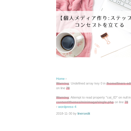
Home
›
Warning
: Undefined array key 0 in
/home/liners-ed
on line
78
Warning
: Attempt to read property "cat_ID" on null i
content/themes/minimaga/single.php
on line
78
›
wordpress-4
2018-11-30
by
linersedit