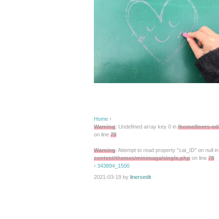
Home
›
Warning
: Undefined array key 0 in
/home/liners-ed
on line
78
Warning
: Attempt to read property "cat_ID" on null i
content/themes/minimaga/single.php
on line
78
›
343894_1500
2021-03-19
by
linersedit