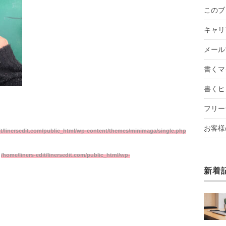
このブ
キャリ
メール
書くマ
書くヒ
フリー
お客様
it/linersedit.com/public_html/wp-content/themes/minimaga/single.php
n
/home/liners-edit/linersedit.com/public_html/wp-
新着