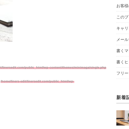
お客様
このブ
キャリ
メール
書くマ
書くヒ
it/linersedit.com/public_html/wp-content/themes/minimaga/single.php
フリー
n
/home/liners-edit/linersedit.com/public_html/wp-
新着