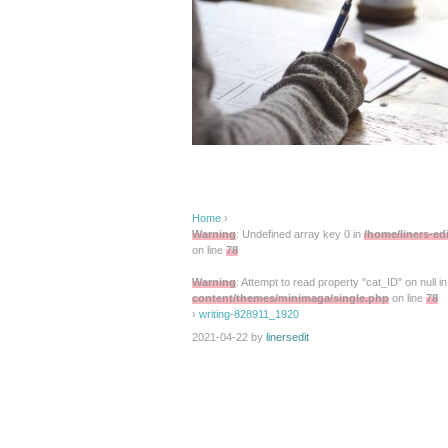
Home
›
Warning
: Undefined array key 0 in
/home/liners-ed
on line
78
Warning
: Attempt to read property "cat_ID" on null i
content/themes/minimaga/single.php
on line
78
›
writing-828911_1920
2021-04-22
by
linersedit