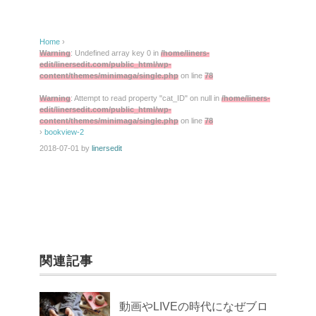
Home
›
Warning
: Undefined array key 0 in
/home/liners-
edit/linersedit.com/public_html/wp-
content/themes/minimaga/single.php
on line
78
Warning
: Attempt to read property "cat_ID" on null in
/home/liners-
edit/linersedit.com/public_html/wp-
content/themes/minimaga/single.php
on line
78
›
bookview-2
2018-07-01
by
linersedit
関連記事
動画やLIVEの時代になぜブロ