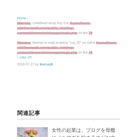
Home
›
Warning
: Undefined array key 0 in
/home/liners-
edit/linersedit.com/public_html/wp-
content/themes/minimaga/single.php
on line
78
Warning
: Attempt to read property "cat_ID" on null in
/home/liners-
edit/linersedit.com/public_html/wp-
content/themes/minimaga/single.php
on line
78
›
color-20
2018-07-27
by
linersedit
関連記事
女性の起業は、ブログを母艦