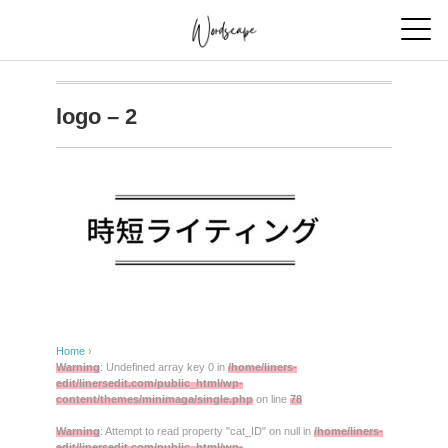
logo – 2
Home
›
Warning
: Undefined array key 0 in
/home/liners-
edit/linersedit.com/public_html/wp-
content/themes/minimaga/single.php
on line
78
Warning
: Attempt to read property "cat_ID" on null in
/home/liners-
edit/linersedit.com/public_html/wp-