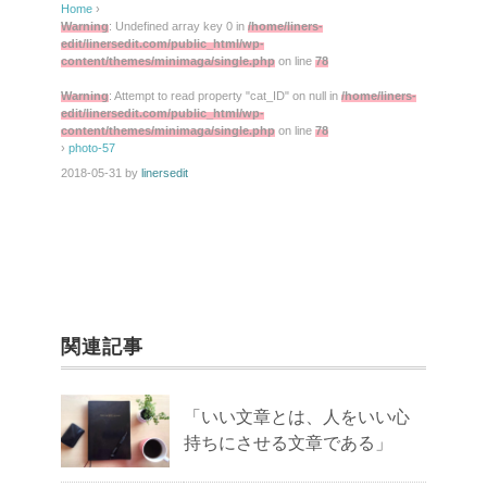
Home
›
Warning
: Undefined array key 0 in
/home/liners-
edit/linersedit.com/public_html/wp-
content/themes/minimaga/single.php
on line
78
Warning
: Attempt to read property "cat_ID" on null in
/home/liners-
edit/linersedit.com/public_html/wp-
content/themes/minimaga/single.php
on line
78
›
photo-57
2018-05-31
by
linersedit
関連記事
「いい文章とは、人をいい心
持ちにさせる文章である」