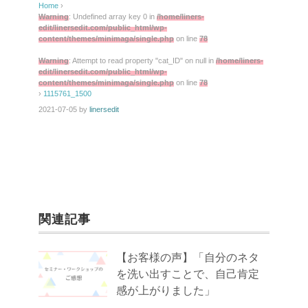
Home
›
Warning
: Undefined array key 0 in
/home/liners-
edit/linersedit.com/public_html/wp-
content/themes/minimaga/single.php
on line
78
Warning
: Attempt to read property "cat_ID" on null in
/home/liners-
edit/linersedit.com/public_html/wp-
content/themes/minimaga/single.php
on line
78
›
1115761_1500
2021-07-05
by
linersedit
関連記事
【お客様の声】「自分のネタ
を洗い出すことで、自己肯定
感が上がりました」